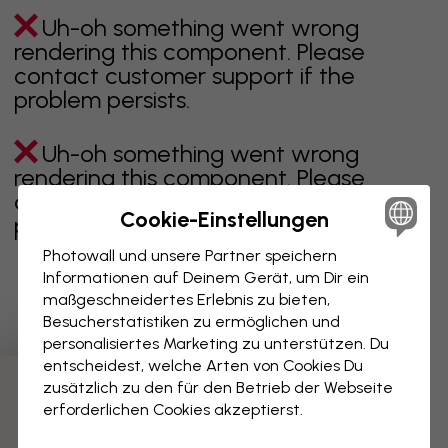
Uh-oh something went wrong
rendering this component. Please
contact customer support if the
problem persists.
Uh-oh something went wrong
rendering this component. Please
contact customer support if the
Cookie-Einstellungen
problem persists.
Photowall und unsere Partner speichern
Informationen auf Deinem Gerät, um Dir ein
maßgeschneidertes Erlebnis zu bieten,
Zeigt Seite 1 von 1 Seiten
Besucherstatistiken zu ermöglichen und
personalisiertes Marketing zu unterstützen. Du
entscheidest, welche Arten von Cookies Du
zusätzlich zu den für den Betrieb der Webseite
Weitere Kategorien entdecken
erforderlichen Cookies akzeptierst.
beige
schwarz
schwarz weiß
blau
braune