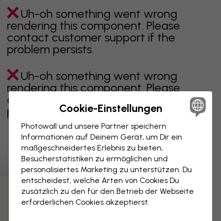
Uh-oh something went wrong
rendering this component. Please
contact customer support if the
problem persists.
Uh-oh something went wrong
rendering this component. Please
contact customer support if the
Cookie-Einstellungen
problem persists.
Photowall und unsere Partner speichern
Informationen auf Deinem Gerät, um Dir ein
maßgeschneidertes Erlebnis zu bieten,
Zeigt Seite 1 von 1 Seiten
Besucherstatistiken zu ermöglichen und
personalisiertes Marketing zu unterstützen. Du
entscheidest, welche Arten von Cookies Du
zusätzlich zu den für den Betrieb der Webseite
Weitere Kategorien entdecken
erforderlichen Cookies akzeptierst.
beige
schwarz
schwarz weiß
blau
braune