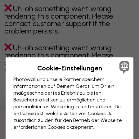
Uh-oh something went wrong
rendering this component. Please
contact customer support if the
problem persists.
Uh-oh something went wrong
rendering this component. Please
contact customer support if the
Cookie-Einstellungen
problem persists.
Photowall und unsere Partner speichern
Informationen auf Deinem Gerät, um Dir ein
maßgeschneidertes Erlebnis zu bieten,
Zeigt Seite 1 von 2 Seiten
Besucherstatistiken zu ermöglichen und
personalisiertes Marketing zu unterstützen. Du
entscheidest, welche Arten von Cookies Du
zusätzlich zu den für den Betrieb der Webseite
Weitere Kategorien entdecken
erforderlichen Cookies akzeptierst.
beige
schwarz
schwarz weiß
blau
braune