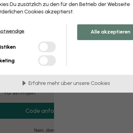
 this component. Please contact customer 
ies Du zusätzlich zu den für den Betrieb der Webseite
rderlichen Cookies akzeptierst.
notwendige
Alle akzeptieren
3 kostenlose Muster
istiken
Hol dir 3 Tapetenmuster gratis nach Hause.
keting
mail
Erfahre mehr über unsere Cookies
ustomer type
Für mich
Für ein Projekt
Code anfordern
Nein, danke