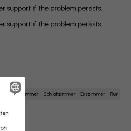
support if the problem persists.
support if the problem persists.
lb
Badezimmer
Schlafzimmer
Esszimmer
Flur
ten,
von