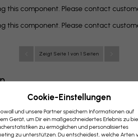
 this component. Please contact customer 
 this component. Please contact customer 
Zeigt Seite 1 von 1 Seiten
en
Cookie-Einstellungen
grau
bunt
orange
rosa
lila
rot
türkis
weiß
ge
owall und unsere Partner speichern Informationen auf
immer
Büro
Jugendzimmer
Dächer
em Gerät, um Dir ein maßgeschneidertes Erlebnis zu bie
cherstatistiken zu ermöglichen und personalisiertes
eting zu unterstützen. Du entscheidest, welche Arten 