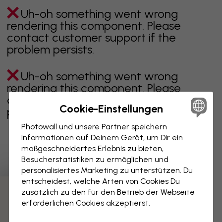
Uh-oh something went wrong
rendering this component. Please
contact customer support if the
problem persists.
Uh-oh something went wrong
rendering this component. Please
contact customer support if the
Cookie-Einstellungen
problem persists.
Photowall und unsere Partner speichern
Informationen auf Deinem Gerät, um Dir ein
maßgeschneidertes Erlebnis zu bieten,
Zeigt Seite 1 von 44 Seiten
Besucherstatistiken zu ermöglichen und
personalisiertes Marketing zu unterstützen. Du
entscheidest, welche Arten von Cookies Du
zusätzlich zu den für den Betrieb der Webseite
Weitere Kategorien entdecken
erforderlichen Cookies akzeptierst.
beige
schwarz
schwarz weiß
blau
braune