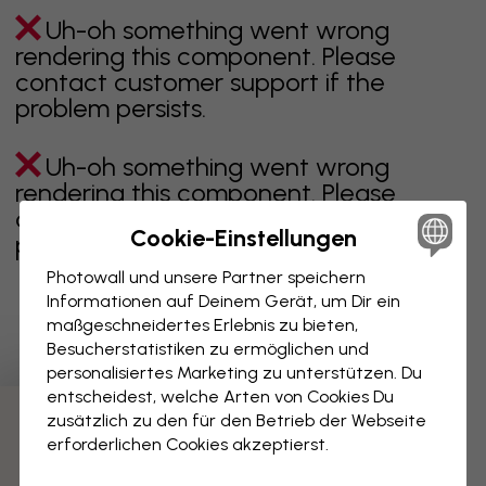
Uh-oh something went wrong
rendering this component. Please
contact customer support if the
problem persists.
Uh-oh something went wrong
rendering this component. Please
contact customer support if the
Cookie-Einstellungen
problem persists.
Photowall und unsere Partner speichern
Informationen auf Deinem Gerät, um Dir ein
maßgeschneidertes Erlebnis zu bieten,
Zeigt Seite 1 von 1 Seiten
Besucherstatistiken zu ermöglichen und
personalisiertes Marketing zu unterstützen. Du
entscheidest, welche Arten von Cookies Du
zusätzlich zu den für den Betrieb der Webseite
Weitere Kategorien entdecken
erforderlichen Cookies akzeptierst.
beige
schwarz
schwarz weiß
blau
braune