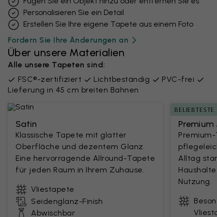
Fügen Sie ein Objekt hinzu oder entfernen Sie es
Personalisieren Sie ein Detail
Erstellen Sie Ihre eigene Tapete aus einem Foto
Fordern Sie Ihre Änderungen an
Über unsere Materialien
Alle unsere Tapeten sind:
FSC®-zertifiziert
Lichtbeständig
PVC-frei
Lieferung in 45 cm breiten Bahnen
BELIEBTESTE
Satin
Premium 
Klassische Tapete mit glatter
Premium-T
Oberfläche und dezentem Glanz.
pflegelei
Eine hervorragende Allround-Tapete
Alltag sta
für jeden Raum in Ihrem Zuhause.
Haushalte
Nutzung.
Vliestapete
Beson
Seidenglanz-Finish
Vlies
Abwischbar