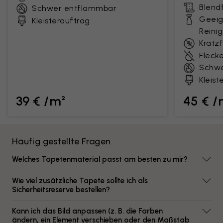
Blendf
Schwer entflammbar
Geeig
Kleisterauftrag
Reini
Kratz
Fleck
Schwe
Kleist
39 € /m²
45 € /
Häufig gestellte Fragen
Welches Tapetenmaterial passt am besten zu mir?
Wie viel zusätzliche Tapete sollte ich als
Sicherheitsreserve bestellen?
Kann ich das Bild anpassen (z. B. die Farben
ändern, ein Element verschieben oder den Maßstab