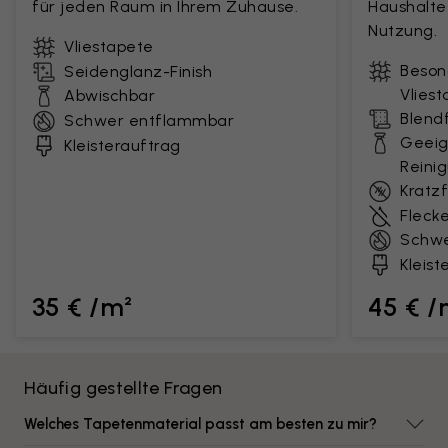
für jeden Raum in Ihrem Zuhause.
Haushalte
Nutzung.
Vliestapete
Beson
Seidenglanz-Finish
Vlies
Abwischbar
Blendf
Schwer entflammbar
Geeig
Kleisterauftrag
Reini
Kratz
Fleck
Schwe
Kleist
35 € /m²
45 € /
Häufig gestellte Fragen
Welches Tapetenmaterial passt am besten zu mir?