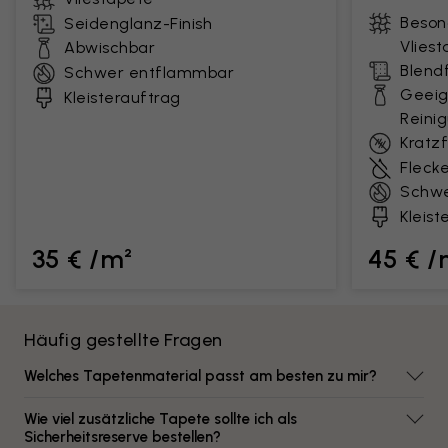
Beson
Seidenglanz-Finish
Vlies
Abwischbar
Blendf
Schwer entflammbar
Geeig
Kleisterauftrag
Reini
Kratz
Fleck
Schwe
Kleist
35 € /m²
45 € /
Häufig gestellte Fragen
Welches Tapetenmaterial passt am besten zu mir?
Wie viel zusätzliche Tapete sollte ich als
Sicherheitsreserve bestellen?