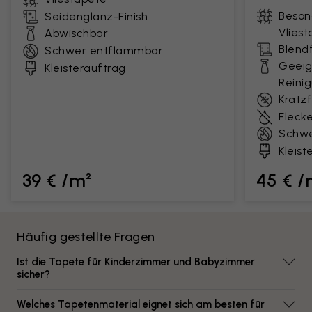
Beson
Seidenglanz-Finish
Vlies
Abwischbar
Blendf
Schwer entflammbar
Geeig
Kleisterauftrag
Reini
Kratz
Fleck
Schwe
Kleist
39 € /m²
45 € /
Häufig gestellte Fragen
Ist die Tapete für Kinderzimmer und Babyzimmer
sicher?
Welches Tapetenmaterial eignet sich am besten für