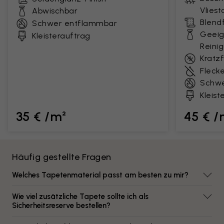
Vlies
Abwischbar
Blendf
Schwer entflammbar
Geeig
Kleisterauftrag
Reini
Kratz
Fleck
Schwe
Kleist
35 € /m²
45 € /
Häufig gestellte Fragen
Welches Tapetenmaterial passt am besten zu mir?
Wie viel zusätzliche Tapete sollte ich als
Sicherheitsreserve bestellen?