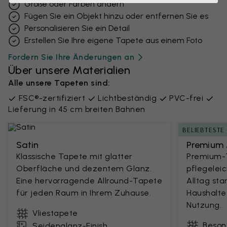
Größe oder Farben ändern
Fügen Sie ein Objekt hinzu oder entfernen Sie es
Personalisieren Sie ein Detail
Erstellen Sie Ihre eigene Tapete aus einem Foto
Fordern Sie Ihre Änderungen an
Über unsere Materialien
Alle unsere Tapeten sind:
FSC®-zertifiziert
Lichtbeständig
PVC-frei
Lieferung in 45 cm breiten Bahnen
BELIEBTESTE
Satin
Premium 
Klassische Tapete mit glatter
Premium-T
Oberfläche und dezentem Glanz.
pflegelei
Eine hervorragende Allround-Tapete
Alltag sta
für jeden Raum in Ihrem Zuhause.
Haushalte
Nutzung.
Vliestapete
Beson
Seidenglanz-Finish