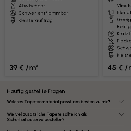
Vlies
Abwischbar
Blendf
Schwer entflammbar
Geeig
Kleisterauftrag
Reini
Kratz
Fleck
Schwe
Kleist
39 € /m²
45 € /
Häufig gestellte Fragen
Welches Tapetenmaterial passt am besten zu mir?
Wie viel zusätzliche Tapete sollte ich als
Sicherheitsreserve bestellen?