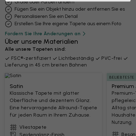
Größe oder Farben ändern
Fügen Sie ein Objekt hinzu oder entfernen Sie es
Personalisieren Sie ein Detail
Erstellen Sie Ihre eigene Tapete aus einem Foto
Fordern Sie Ihre Änderungen an
Über unsere Materialien
Alle unsere Tapeten sind:
FSC®-zertifiziert
Lichtbeständig
PVC-frei
Lieferung in 45 cm breiten Bahnen
BELIEBTESTE
Satin
Premium 
Klassische Tapete mit glatter
Premium-T
Oberfläche und dezentem Glanz.
pflegelei
Eine hervorragende Allround-Tapete
Alltag sta
für jeden Raum in Ihrem Zuhause.
Haushalte
Nutzung.
Vliestapete
Beson
Seidenglanz-Finish