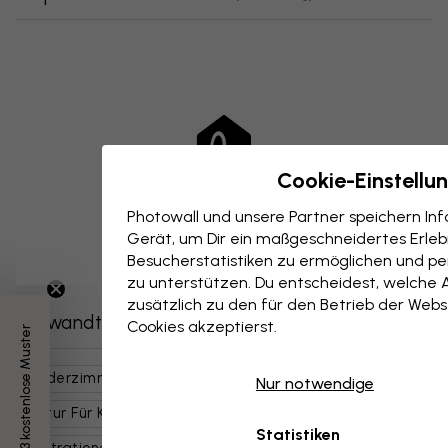
Cookie-Einstellu
Photowall und unsere Partner speichern I
Gerät, um Dir ein maßgeschneidertes Erlebn
Besucherstatistiken zu ermöglichen und per
zu unterstützen. Du entscheidest, welche 
zusätzlich zu den für den Betrieb der Webs
Verwandte Kategorien
Cookies akzeptierst.
3 kostenlose Muster
Kinderzimmer
Natur
Bäume & Wälder
Kinder
Nur notwendige
Natur Für Kinder
Niedliche Tiere
Kunst & Design
Statistiken