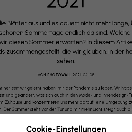
2021
e Blätter aus und es dauert nicht mehr lange, bi
e schönen Sommertage endlich da sind. Welche
wir diesen Sommer erwarten? In diesem Artikel
s zusammengestellt, die wir glauben, in der hel
sehen.
VON
PHOTOWALL
2021-04-08
hr her, seit wir gelernt haben, mit der Pandemie zu leben. Wir hab
t und geändert, was sich auch in den Mode- und Innendesign-Tre
em Zuhause und konzentrieren uns mehr darauf, eine Umgebung zu 
len. Der Sommer steht vor der Tür und mit mehr Licht steigt auch d
ovierung und mit neuen Möbeln und Tapeten begrüßen. Wir bei Ph
ven und Farbskalen verknüpft, von denen wir glauben, dass sie d
Cookie-Einstellungen