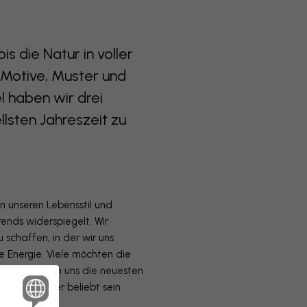
s die Natur in voller
 Motive, Muster und
 haben wir drei
lsten Jahreszeit zu
en unseren Lebensstil und
nds widerspiegelt. Wir
schaffen, in der wir uns
ie Energie. Viele möchten die
otowall haben uns die neuesten
iesen Sommer beliebt sein