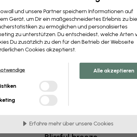
owall und unsere Partner speichern Informationen auf
em Gerät, um Dir ein maßgeschneidertes Erlebnis zu bie
ing nature
cherstatistiken zu ermöglichen und personalisiertes
eting zu unterstützen. Du entscheidest, welche Arten 
en Ursprung des Lebens wieder ins Bewusstsein gerückt: die Nat
ies Du zusätzlich zu den für den Betrieb der Webseite
n, wie gewohnt, haben viele Menschen lange Spaziergänge und A
rderlichen Cookies akzeptierst.
e heilenden und entspannenden Kräfte des Waldes auf eine neue
mit offenen Armen in ihrem Zuhause willkommen geheißen. Das kö
en, als auch an Kunsthandwerk feststellen.
notwendige
Alle akzeptieren
Burgundy Flowers - Photowall
istiken
keting
eren die Menschen ihr Zuhause mit erdigen Farben wie Waldgrün, 
s Schlafzimmer, wo man eine möglichst harmonische Umgebung sc
leckeren“ Farben wie Rote Beete und Grünkohl zu kombinieren. Dies
n belebendes Gefühl.
Erfahre mehr über unsere Cookies