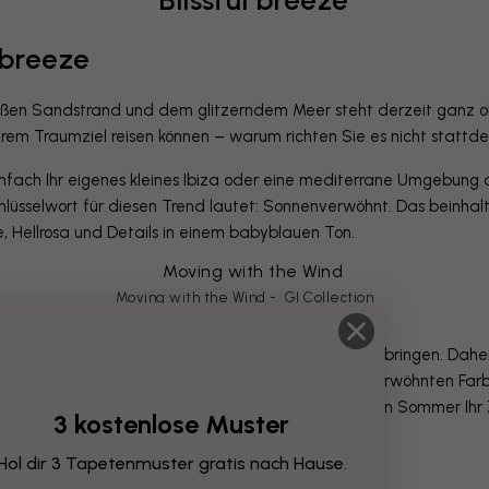
l breeze
ßen Sandstrand und dem glitzerndem Meer steht derzeit ganz ob
rem Traumziel reisen können – warum richten Sie es nicht stattde
fach Ihr eigenes kleines Ibiza oder eine mediterrane Umgebung au
üsselwort für diesen Trend lautet: Sonnenverwöhnt. Das beinhal
, Hellrosa und Details in einem babyblauen Ton.
Moving with the Wind - GI Collection
n wir es, so viel Zeit wie möglich im Freien zu verbringen. Dahe
eie verlegen. Peppen Sie Ihre Terrasse mit sonnenverwöhnten Farbe
 Tapeten und Keramikdetails. So werden Sie diesen Sommer Ihr 
3 kostenlose Muster
Hol dir 3 Tapetenmuster gratis nach Hause.