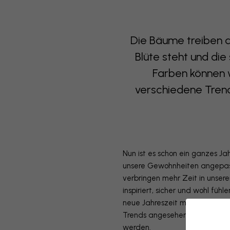
Die Bäume treiben di
Blüte steht und di
Farben können 
verschiedene Trend
Nun ist es schon ein ganzes Ja
unsere Gewohnheiten angepass
verbringen mehr Zeit in unser
inspiriert, sicher und wohl füh
neue Jahreszeit mit einer Ren
Trends angesehen und mit Moti
werden.