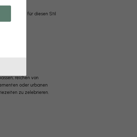
Wandbilder für diesen Stil
te.
passen, reichen von
Elementen oder urbanen
ezeiten zu zelebrieren.