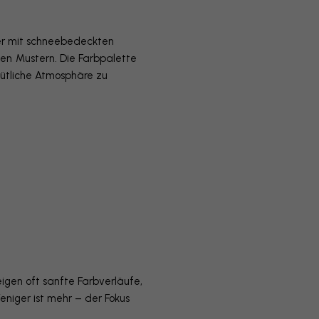
der mit schneebedeckten
hen
Mustern. Die Farbpalette
mütliche Atmosphäre zu
eigen oft sanfte Farbverläufe,
niger ist mehr – der Fokus