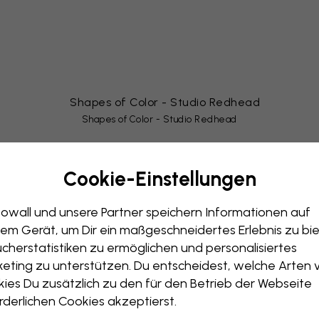
Shapes of Color - Studio Redhead
er und Jetzt" und steht für klare Linien und eine frische Ausstra
Cookie-Einstellungen
geometrische Muster oder stilisierte Stadtansichten von
Metropo
schung aus gedeckten Tönen mit gelegentlichen Farbakzenten sind
owall und unsere Partner speichern Informationen auf
em Gerät, um Dir ein maßgeschneidertes Erlebnis zu bie
cherstatistiken zu ermöglichen und personalisiertes
eting zu unterstützen. Du entscheidest, welche Arten 
Hi there!
ies Du zusätzlich zu den für den Betrieb der Webseite
rderlichen Cookies akzeptierst.
It looks like you are visiting us from USA.
Column - Warm Black - Scandinavian Surface
Please go to our local store for ordering.