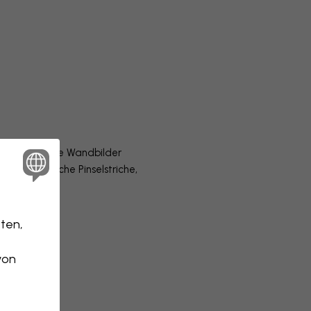
hlung. Passende Wandbilder
len
. Dynamische Pinselstriche,
 typisch.
ten,
von
Schließen