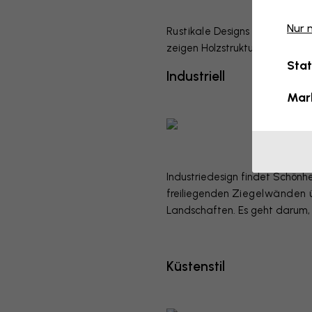
Nur 
Rustikale
Designs vermitteln e
zeigen Holzstrukturen, sanfte 
Stat
Industriell
Mar
Industriedesign findet Schönhe
freiliegenden
Ziegelwänden
ü
Landschaften. Es geht darum, 
Küstenstil