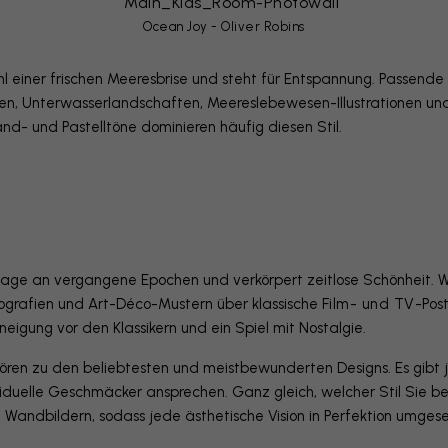
Ocean Joy - Oliver Robins
hl einer frischen Meeresbrise und steht für Entspannung. Passen
ten, Unterwasserlandschaften, Meereslebewesen-Illustrationen un
d- und Pastelltöne dominieren häufig diesen Stil.
age an vergangene Epochen und verkörpert zeitlose Schönheit. Wa
ografien und Art-Déco-Mustern über klassische
Film- und TV
-Post
neigung vor den Klassikern und ein Spiel mit Nostalgie.
ehören zu den beliebtesten und meistbewunderten Designs. Es gibt
iduelle Geschmäcker ansprechen. Ganz gleich, welcher Stil Sie be
Wandbildern, sodass jede ästhetische Vision in Perfektion umges