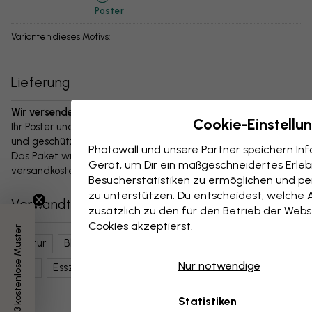
Poster
Varianten dieses Motivs:
Lieferung
Wir versenden Ihr Paket innerhalb von 1–3 Tagen
Cookie-Einstellu
Ihr Poster und jegliches Zubehör werden sorgfältig verpackt
und geschützt in einem robusten Wellpappkarton geliefert.
Photowall und unsere Partner speichern I
Das Paket wird innerhalb von 1-3 Tagen verschickt, immer
Gerät, um Dir ein maßgeschneidertes Erlebn
versandkostenfrei.
Besucherstatistiken zu ermöglichen und per
zu unterstützen. Du entscheidest, welche 
Verwandte Kategorien
zusätzlich zu den für den Betrieb der Webs
Cookies akzeptierst.
3 kostenlose Muster
Natur
Blumen
Pusteblumen
Botanische Kunst
Nur notwendige
Lila
Esszimmer
Statistiken