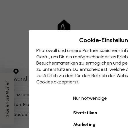
Cookie-Einstellu
Photowall und unsere Partner speichern I
Gerät, um Dir ein maßgeschneidertes Erlebn
Besucherstatistiken zu ermöglichen und per
zu unterstützen. Du entscheidest, welche 
zusätzlich zu den für den Betrieb der Webs
Verwandte Kategorien
Cookies akzeptierst.
3 kostenlose Muster
Wohnzimmer
Natur
Landschaften
Nur notwendige
Karten, Flaggen, Orte
Orte
Europa
Italien
Statistiken
Gebäudetypen Und Einrichtungen
Bunt
Marketing