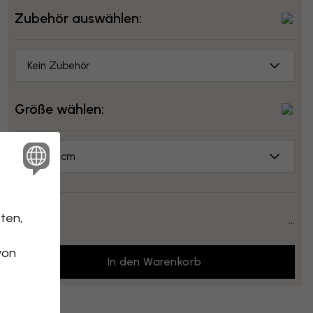
Zubehör auswählen:
Kein Zubehör
Größe wählen:
50x70 cm
ten,
Preis:
...
von
In den Warenkorb