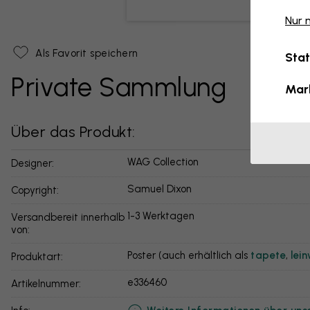
Nur 
Als Favorit speichern
Stat
Private Sammlung
Mar
Über das Produkt:
WAG Collection
Designer:
Samuel Dixon
Copyright:
1-3 Werktagen
Versandbereit innerhalb
von:
Poster (auch erhältlich als
tapete
,
lei
Produktart:
e336460
Artikelnummer: