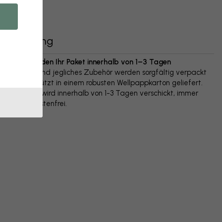
Lieferung
Wir versenden Ihr Paket innerhalb von 1–3 Tagen
Ihr Poster und jegliches Zubehör werden sorgfältig verpackt
und geschützt in einem robusten Wellpappkarton geliefert.
Das Paket wird innerhalb von 1-3 Tagen verschickt, immer
versandkostenfrei.