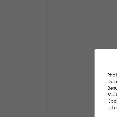
Phot
Dein
Besu
Mark
Cook
erfo