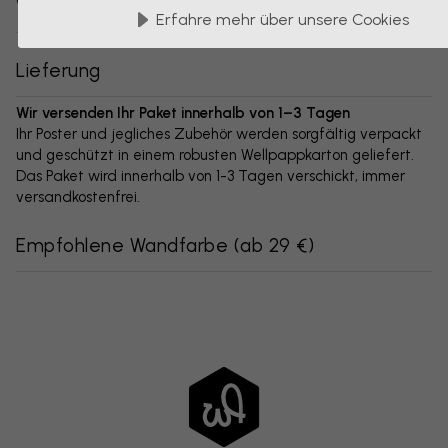
Varianten dieses Motivs:
Erfahre mehr über unsere Cookies
Lieferung
Wir versenden Ihr Paket innerhalb von 1–3 Tagen
Ihr Poster und jegliches Zubehör werden sorgfältig verpackt
und geschützt in einem robusten Wellpappkarton geliefert.
Das Paket wird innerhalb von 1-3 Tagen verschickt, immer
versandkostenfrei.
Empfohlene Wandfarbe
(
ab 29 €
)