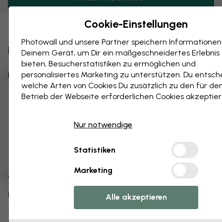
Cookie-Einstellungen
Als Favorit speichern
Photowall und unsere Partner speichern Informationen
Private Kollektion IV
Deinem Gerät, um Dir ein maßgeschneidertes Erlebnis
bieten, Besucherstatistiken zu ermöglichen und
personalisiertes Marketing zu unterstützen. Du entsch
Über das Produkt:
welche Arten von Cookies Du zusätzlich zu den für de
Betrieb der Webseite erforderlichen Cookies akzeptier
WAG Collection
Designer:
3 kostenlose Muster
Samuel Dixon
Copyright:
Nur notwendige
1-3 Werktagen
Versandbereit innerhalb von:
Statistiken
Poster (auch erhältlich als
tapete
,
leinwandbild
)
Produktart:
Marketing
e336463
Artikelnummer:
info:
Weitere Informationen über unsere
Alle akzeptieren
Poster