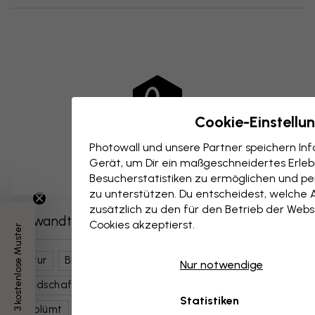
Cookie-Einstellu
Photowall und unsere Partner speichern I
Gerät, um Dir ein maßgeschneidertes Erlebn
Besucherstatistiken zu ermöglichen und per
zu unterstützen. Du entscheidest, welche 
zusätzlich zu den für den Betrieb der Webs
Verwandte Kategorien
Cookies akzeptierst.
3 kostenlose Muster
Natur
Blumen
Botanische Kunst
Nur notwendige
Landschaften
Kunst & Design
Muster & Formen
Statistiken
Geblümt
Gemälde
Abstrakt
Kunstrichtungen