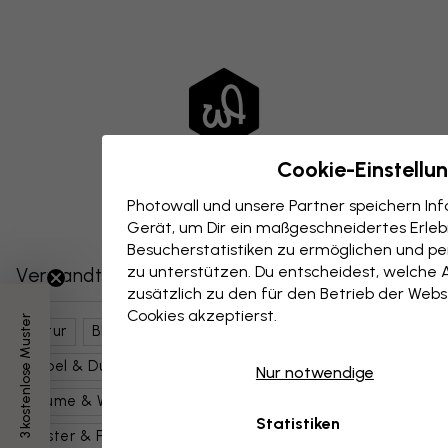
Cookie-Einstellu
Photowall und unsere Partner speichern I
Gerät, um Dir ein maßgeschneidertes Erlebn
Besucherstatistiken zu ermöglichen und per
zu unterstützen. Du entscheidest, welche 
Verwandte Kategorien
zusätzlich zu den für den Betrieb der Webs
Cookies akzeptierst.
3 kostenlose Muster
Natur
Blumen
Botanische Kunst
Nebel & Dunst
Himmel
Landschaften
Nur notwendige
Bäume & Wälder
Fichten & Kiefern
Statistiken
Muster & Formen
Geblümt
Grün