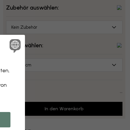
Zubehör auswählen:
Kein Zubehör
Größe wählen:
70x50 cm
ten,
von
Preis:
...
In den Warenkorb