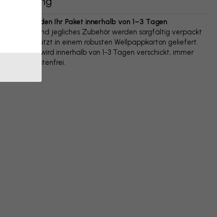
Lieferung
Wir versenden Ihr Paket innerhalb von 1–3 Tagen
Ihr Poster und jegliches Zubehör werden sorgfältig verpackt
und geschützt in einem robusten Wellpappkarton geliefert.
Das Paket wird innerhalb von 1-3 Tagen verschickt, immer
versandkostenfrei.