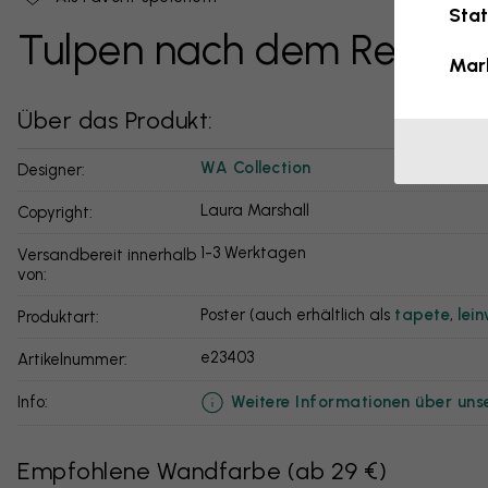
Stat
Tulpen nach dem Regen
Mar
Über das Produkt:
WA Collection
Designer:
Laura Marshall
Copyright:
1-3 Werktagen
Versandbereit innerhalb
von:
Poster (auch erhältlich als
tapete
,
lei
Produktart:
e23403
Artikelnummer:
Weitere Informationen über uns
info:
Empfohlene Wandfarbe
(
ab 29 €
)