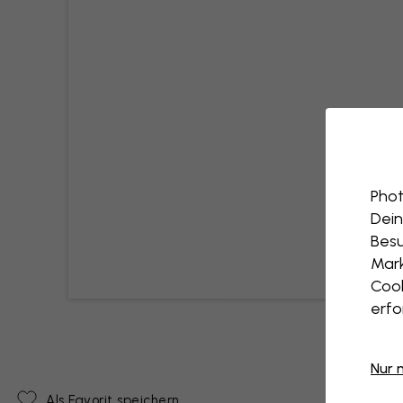
Phot
Dein
Besu
Mark
Cook
erfo
Nur 
Als Favorit speichern