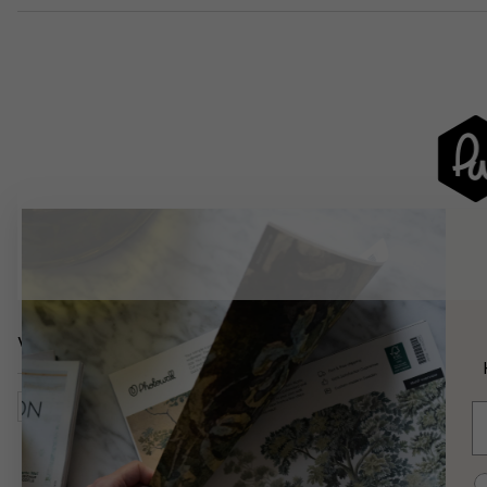
Verwandte Kategorien
Natur
Blumen
Tulpen
Wasser
E
C