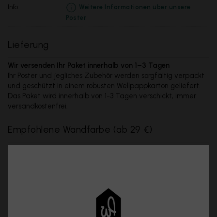
info:
Weitere Informationen über unsere
Poster
Lieferung
Wir versenden Ihr Paket innerhalb von 1–3 Tagen
Ihr Poster und jegliches Zubehör werden sorgfältig verpackt
und geschützt in einem robusten Wellpappkarton geliefert.
Das Paket wird innerhalb von 1-3 Tagen verschickt, immer
versandkostenfrei.
Empfohlene Wandfarbe
(
ab 29 €
)