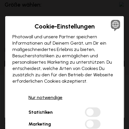
Größe wählen:
70x50 cm
Cookie-Einstellungen
Photowall und unsere Partner speichern
Informationen auf Deinem Gerät, um Dir ein
3 kostenlose Muster
Preis:
...
maßgeschneidertes Erlebnis zu bieten,
Besucherstatistiken zu ermöglichen und
Hol dir 3 Tapetenmuster gratis nach Hause.
personalisiertes Marketing zu unterstützen. Du
In den Warenkorb
entscheidest, welche Arten von Cookies Du
Email
zusätzlich zu den für den Betrieb der Webseite
Hi there!
Schli
erforderlichen Cookies akzeptierst.
It looks like you are visiting us from USA.
Als Favorit speichern
Customer type
Für mich
Please go to our local store for ordering.
Abheben
Für ein Projekt
Nur notwendige
Select country
Ok
Abheben Poster. Liebhaber der Luftfahrt werden es sicher zu
Statistiken
Code anfordern
schätzen wissen, wenn sie bei Ihnen zu Hause oder im Büro
einen solchen Anblick vorfinden. Die Skyline der Stadt
Marketing
verleiht dem Raum eine unglaubliche Tiefe und Dimension