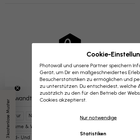
Cookie-Einstellu
Photowall und unsere Partner speichern I
Gerät, um Dir ein maßgeschneidertes Erlebn
Besucherstatistiken zu ermöglichen und per
zu unterstützen. Du entscheidest, welche 
zusätzlich zu den für den Betrieb der Webs
Verwandte Kategorien
Cookies akzeptierst.
3 kostenlose Muster
Natur
Nebel & Dunst
Himmel
Nur notwendige
Bäume & Wälder
Zweige & Äste
Tiere
Statistiken
Wild- Und Safari-Tiere
Pandas
Schwarz Weiß