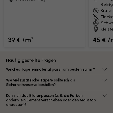
Reini
Kratz
Fleck
Schwe
Kleist
39 € /m²
45 € /
Häufig gestellte Fragen
Welches Tapetenmaterial passt am besten zu mir?
Wie viel zusätzliche Tapete sollte ich als
Sicherheitsreserve bestellen?
Kann ich das Bild anpassen (z. B. die Farben
ändern, ein Element verschieben oder den Maßstab
anpassen)?