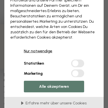
Photowall und unsere Partner speichern
Informationen auf Deinem Gerät, um Dir ein
maßgeschneidertes Erlebnis zu bieten,
Besucherstatistiken zu ermöglichen und
personalisiertes Marketing zu unterstützen. Du
entscheidest, welche Arten von Cookies Du
zusätzlich zu den für den Betrieb der Webseite
3 kostenlose Muster
erforderlichen Cookies akzeptierst.
Nur notwendige
Statistiken
Marketing
Bearbeiten Sie Ihre Tapete
Unser Designteam kann jedes Motiv optimieren,
damit es für Sie einzigartig wird.
Alle akzeptieren
Größe oder Farben ändern
Fügen Sie ein Objekt hinzu oder entfernen Sie es
Erfahre mehr über unsere Cookies
Personalisieren Sie ein Detail