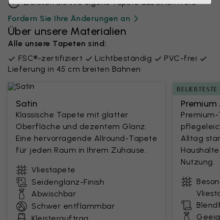
Erstellen Sie Ihre eigene Tapete aus einem Foto
Fordern Sie Ihre Änderungen an
Über unsere Materialien
Alle unsere Tapeten sind:
FSC®-zertifiziert
Lichtbeständig
PVC-frei
Lieferung in 45 cm breiten Bahnen
BELIEBTESTE
Satin
Premium 
Klassische Tapete mit glatter
Premium-T
Oberfläche und dezentem Glanz.
pflegelei
Eine hervorragende Allround-Tapete
Alltag sta
für jeden Raum in Ihrem Zuhause.
Haushalte
Nutzung.
Vliestapete
Beson
Seidenglanz-Finish
Vlies
Abwischbar
Blendf
Schwer entflammbar
Geeig
Kleisterauftrag