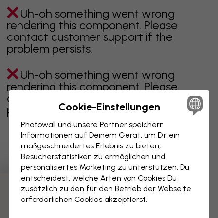
Uh-oh something went wrong
rendering this component. Please
contact customer support if the
problem persists.
Uh-oh something went wrong
rendering this component. Please
contact customer support if the
Cookie-Einstellungen
problem persists.
Photowall und unsere Partner speichern
Informationen auf Deinem Gerät, um Dir ein
maßgeschneidertes Erlebnis zu bieten,
Zeigt Seite 1 von 2 Seiten
Besucherstatistiken zu ermöglichen und
personalisiertes Marketing zu unterstützen. Du
entscheidest, welche Arten von Cookies Du
zusätzlich zu den für den Betrieb der Webseite
Weitere Kategorien entdecken
erforderlichen Cookies akzeptierst.
beige
schwarz
schwarz weiß
blau
braune