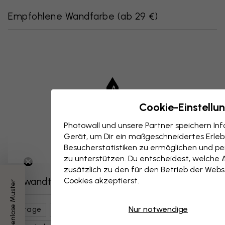
Empfohlene Wandfarbe
(
ab 29 €
)
Cookie-Einstellu
Photowall und unsere Partner speichern I
Gerät, um Dir ein maßgeschneidertes Erlebn
Besucherstatistiken zu ermöglichen und per
zu unterstützen. Du entscheidest, welche 
zusätzlich zu den für den Betrieb der Webs
Verwandte Kategorien
Cookies akzeptierst.
3 kostenlose Muster
Nur notwendige
Vintage
Natur
Blumen
Rosen