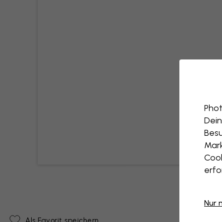
Phot
Dein
Besu
Mark
Cook
erfo
Nur 
Als Favorit speichern