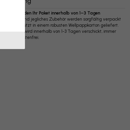
Lieferung
Wir versenden Ihr Paket innerhalb von 1–3 Tagen
Ihr Poster und jegliches Zubehör werden sorgfältig verpackt
und geschützt in einem robusten Wellpappkarton geliefert.
Das Paket wird innerhalb von 1-3 Tagen verschickt, immer
versandkostenfrei.