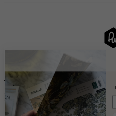
Verwandte Kategorien
Karten, Flaggen, Orte
Gebäudetypen Und Einrichtunge
E
C