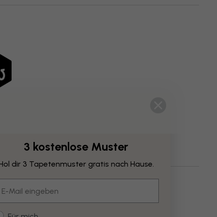
3 kostenlose Muster
Hol dir 3 Tapetenmuster gratis nach Hause.
n
Bars & Restaurants
Schwarz
mail
ustomer type
Für mich