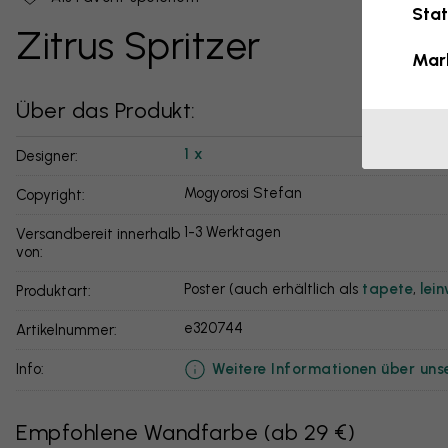
Stat
Zitrus Spritzer
Mar
Über das Produkt:
1 x
Designer:
Mogyorosi Stefan
Copyright:
1-3 Werktagen
Versandbereit innerhalb
von:
Poster (auch erhältlich als
tapete
,
lei
Produktart:
e320744
Artikelnummer:
Weitere Informationen über uns
info:
Empfohlene Wandfarbe
(
ab 29 €
)