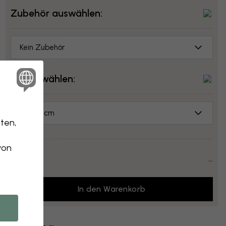
Zubehör auswählen:
Kein Zubehör
Größe wählen:
70x50 cm
ten,
von
Preis:
...
In den Warenkorb