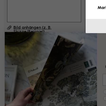
Mar
Bild anhängen (z. B.
Skizze/Beispiel)
Durch Klicken auf ”Abschicken”, akzeptiere ich
die Nutzungsbedingungen von Photowall
und
bestätige, dass ich sie gelesen habe.
E
Beispiele für Än
C
Schwarz-Weiß