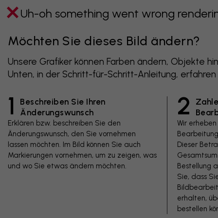
Uh-oh something went wrong rendering
Möchten Sie dieses Bild ändern?
Unsere Grafiker können Farben ändern, Objekte hin
Unten, in der Schritt-für-Schritt-Anleitung, erfahren
1
2
Beschreiben Sie Ihren
Zahle
Änderungswunsch
Bear
Erklären bzw. beschreiben Sie den
Wir erheben
Änderungswunsch, den Sie vornehmen
Bearbeitung
lassen möchten. Im Bild können Sie auch
Dieser Betr
Markierungen vornehmen, um zu zeigen, was
Gesamtsumm
und wo Sie etwas ändern möchten.
Bestellung a
Sie, dass Si
Bildbearbeit
erhalten, ü
bestellen kö