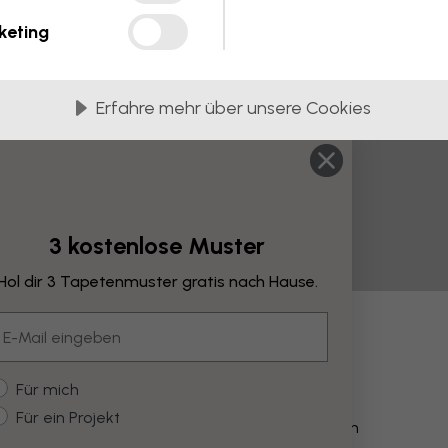
keting
Erfahre mehr über unsere Cookies
3 kostenlose Muster
Hol dir 3 Tapetenmuster gratis nach Hause.
mail
derungen
ustomer type
Für mich
Für ein Projekt
Farbe verändern