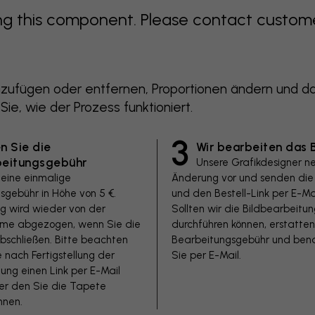
 this component. Please contact customer 
zufügen oder entfernen, Proportionen ändern und das
 Sie, wie der Prozess funktioniert.
3
n Sie die
Wir bearbeiten das B
beitungsgebühr
Unsere Grafikdesigner n
 eine einmalige
Änderung vor und senden die 
sgebühr in Höhe von 5 €.
und den Bestell-Link per E-Mai
ag wird wieder von der
Sollten wir die Bildbearbeitun
e abgezogen, wenn Sie die
durchführen können, erstatten
bschließen. Bitte beachten
Bearbeitungsgebühr und bena
e nach Fertigstellung der
Sie per E-Mail.
ung einen Link per E-Mail
ber den Sie die Tapete
nnen.