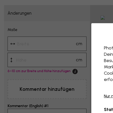
Änderungen
Maße
cm
Phot
Dein
cm
Besu
Mark
6–10 cm zur Breite und Höhe hinzufügen
Cook
erfo
Kommentar hinzufügen
Nur 
Kommentar (English) #1
Stat