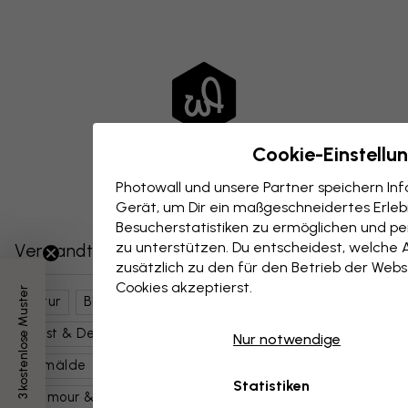
Cookie-Einstellu
Photowall und unsere Partner speichern I
Gerät, um Dir ein maßgeschneidertes Erlebn
Besucherstatistiken zu ermöglichen und per
zu unterstützen. Du entscheidest, welche 
Verwandte Kategorien
zusätzlich zu den für den Betrieb der Webs
Cookies akzeptierst.
3 kostenlose Muster
Natur
Blumen
Wildblumen
Botanische Kunst
Kunst & Design
Stillleben
Zeitgenössische Kunst
Nur notwendige
Gemälde
Blau
Kunstrichtungen
Stile
Statistiken
Glamour & Luxus