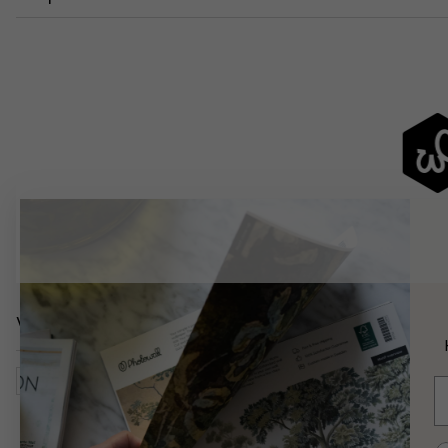
Verwandte Kategorien
Spiritualität & Religion
Engel
Kunst & Design
Graf
E