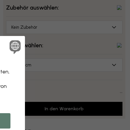
Zubehör auswählen:
Kein Zubehör
Größe wählen:
70x50 cm
ten,
von
Preis:
...
In den Warenkorb