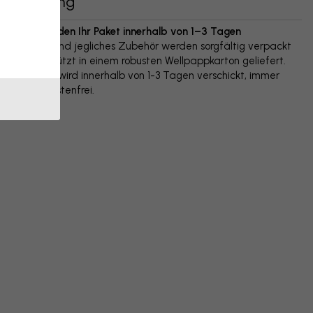
Lieferung
Wir versenden Ihr Paket innerhalb von 1–3 Tagen
Ihr Poster und jegliches Zubehör werden sorgfältig verpackt
und geschützt in einem robusten Wellpappkarton geliefert.
Das Paket wird innerhalb von 1-3 Tagen verschickt, immer
versandkostenfrei.