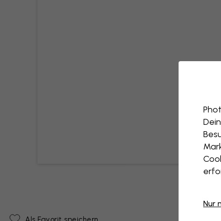
Phot
Dein
Besu
Mark
Cook
erfo
Nur 
Als Favorit speichern