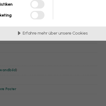
istiken
a - Cora
keting
Erfahre mehr über unsere Cookies
nwandbild
)
ere Poster