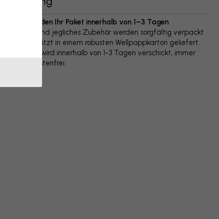
Lieferung
Wir versenden Ihr Paket innerhalb von 1–3 Tagen
Ihr Poster und jegliches Zubehör werden sorgfältig verpackt
und geschützt in einem robusten Wellpappkarton geliefert.
Das Paket wird innerhalb von 1-3 Tagen verschickt, immer
versandkostenfrei.