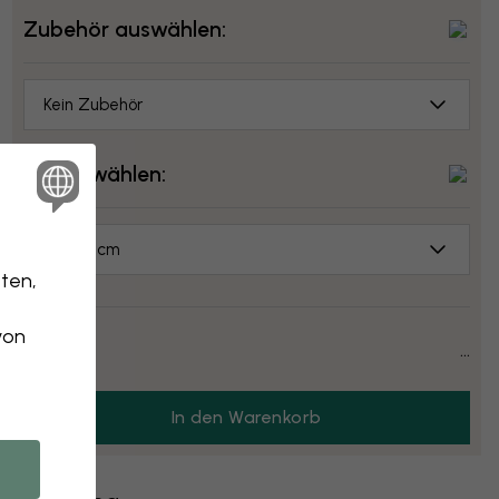
Zubehör auswählen:
Kein Zubehör
Größe wählen:
70x50 cm
ten,
von
Preis:
...
In den Warenkorb