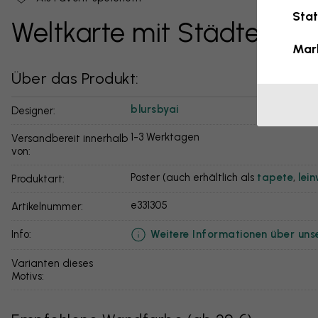
Stat
Weltkarte mit Städten V
Mar
Über das Produkt:
blursbyai
Designer:
1-3 Werktagen
Versandbereit innerhalb
von:
Poster (auch erhältlich als
tapete
,
lei
Produktart:
e331305
Artikelnummer:
Weitere Informationen über uns
info:
Varianten dieses
Motivs: