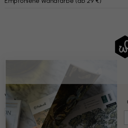
Empfohlene Wandfarbe
(
ab 29 €
)
Verwandte Kategorien
Karten, Flaggen, Orte
Weltkarten
Kunst & Design
E