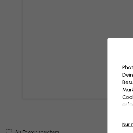
Phot
Dein
Besu
Mark
Cook
erfo
Nur 
Als Favorit speichern