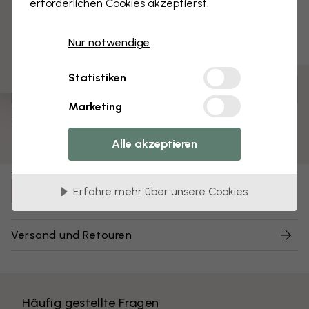
3 kostenlose Muster
erforderlichen Cookies akzeptierst.
Nur notwendige
Statistiken
Anpassen und bestellen
Marketing
Vormontiert und bereit zum Aufhängen
Matte Oberfläche
Alle akzeptieren
Farben mit hoher Lichtbeständigkeit
Artikel Nummer:
e325706
Erfahre mehr über unsere Cookies
Versand und Retouren
Häufig gestellte Fragen