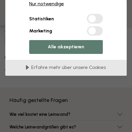
Nur notwendige
Vormontiert und bereit zum Aufhängen
Matte Oberfläche
Statistiken
Farben mit hoher Lichtbeständigkeit
Artikel Nummer:
Marketing
e316091
Alle akzeptieren
Über das Design
Erfahre mehr über unsere Cookies
Versand und Retouren
Häufig gestellte Fragen
Wie viel kostet eine Leinwand?
Welche Leinwandgrößen gibt es?