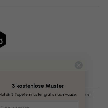
3 kostenlose Muster
Hol dir 3 Tapetenmuster gratis nach Hause.
arten
Kunst & Design
Braune
Jugendzimmer
mail