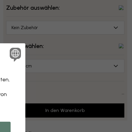
Zubehör auswählen:
Kein Zubehör
Größe wählen:
70x50 cm
ten,
Preis:
...
von
In den Warenkorb