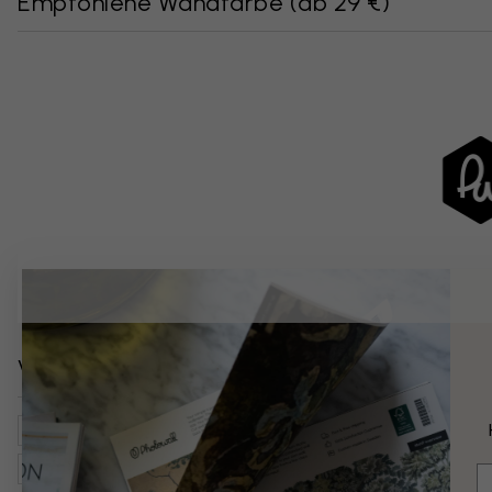
Empfohlene Wandfarbe
(
ab 29 €
)
Verwandte Kategorien
Vintage
Wohnzimmer
Karten, Flaggen, Orte
Weltk
Karten
Stile
E