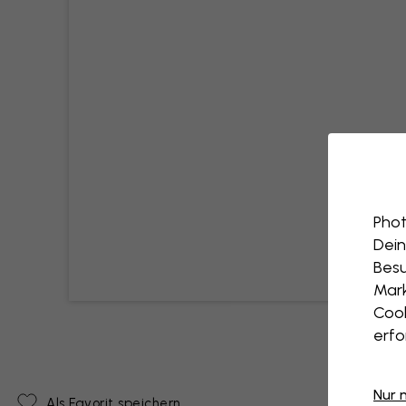
Phot
Dein
Besu
Mark
Cook
erfo
Nur 
Als Favorit speichern