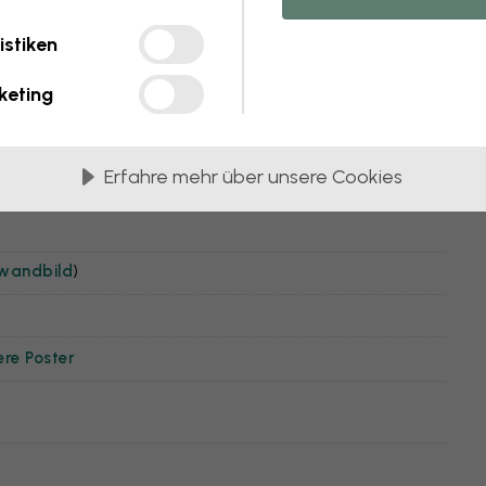
Sepia
istiken
keting
Erfahre mehr über unsere Cookies
nwandbild
)
ere Poster