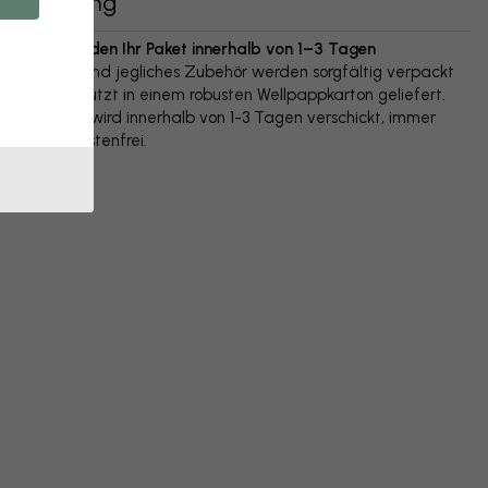
Lieferung
Wir versenden Ihr Paket innerhalb von 1–3 Tagen
Ihr Poster und jegliches Zubehör werden sorgfältig verpackt
und geschützt in einem robusten Wellpappkarton geliefert.
Das Paket wird innerhalb von 1-3 Tagen verschickt, immer
versandkostenfrei.