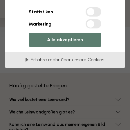
Vormontiert und bereit zum Aufhängen
Matte Oberfläche
Statistiken
Farben mit hoher Lichtbeständigkeit
Marketing
Artikel Nummer:
e320577
Alle akzeptieren
Versand und Retouren
Erfahre mehr über unsere Cookies
Häufig gestellte Fragen
Wie viel kostet eine Leinwand?
Welche Leinwandgrößen gibt es?
Kann ich eine Leinwand aus meinem eigenen Bild
erstellen?