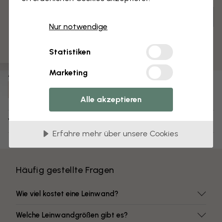
3 kostenlose Muster
Anpassen und bestellen
Nur notwendige
Vormontiert und bereit zum Aufhängen
Matte Oberfläche
Statistiken
Farben mit hoher Lichtbeständigkeit
Marketing
Artikel Nummer:
e322325
Alle akzeptieren
Versand und Retouren
Erfahre mehr über unsere Cookies
Häufig gestellte Fragen
Wie viel kostet eine Leinwand?
Welche Leinwandgrößen gibt es?