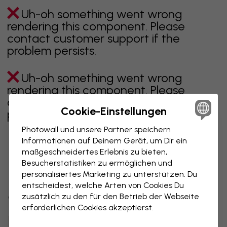
Uh-oh something went wrong
rendering this component. Please
contact customer support if the
problem persists.
Uh-oh something went wrong
rendering this component. Please
contact customer support if the
Cookie-Einstellungen
problem persists.
Photowall und unsere Partner speichern
Informationen auf Deinem Gerät, um Dir ein
3 kostenlose Muster
maßgeschneidertes Erlebnis zu bieten,
Zeigt Seite 1 von 1 Seiten
Besucherstatistiken zu ermöglichen und
Hol dir 3 Tapetenmuster gratis nach Hause.
personalisiertes Marketing zu unterstützen. Du
entscheidest, welche Arten von Cookies Du
Email
zusätzlich zu den für den Betrieb der Webseite
Weitere Kategorien entdecken
erforderlichen Cookies akzeptierst.
Customer type
Für mich
Beige
Schwarz
Schwarz Weiß
Blau
Braune