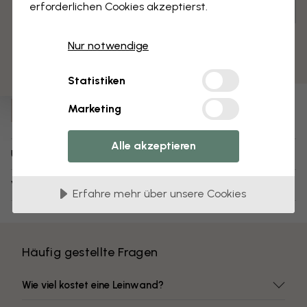
3 kostenlose Muster
erforderlichen Cookies akzeptierst.
Anpassen und bestellen
Vormontiert und bereit zum Aufhängen
Nur notwendige
Matte Oberfläche
Farben mit hoher Lichtbeständigkeit
Statistiken
Artikel Nummer:
Marketing
e322238
Alle akzeptieren
Über das Design
Versand und Retouren
Erfahre mehr über unsere Cookies
Häufig gestellte Fragen
Wie viel kostet eine Leinwand?