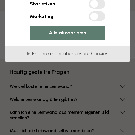
Farben mit hoher Lichtbeständigkeit
Statistiken
Artikel Nummer:
Marketing
e322749
Alle akzeptieren
Versand und Retouren
Erfahre mehr über unsere Cookies
Häufig gestellte Fragen
Wie viel kostet eine Leinwand?
Welche Leinwandgrößen gibt es?
Kann ich eine Leinwand aus meinem eigenen Bild
erstellen?
Muss ich die Leinwand selbst montieren?