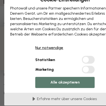
Photowall und unsere Partner speichern Informationen
Deinem Gerät, um Dir ein maßgeschneidertes Erlebnis
Als Favorit speichern
bieten, Besucherstatistiken zu ermöglichen und
Sparse II
personalisiertes Marketing zu unterstützen. Du entsch
welche Arten von Cookies Du zusätzlich zu den für de
Betrieb der Webseite erforderlichen Cookies akzeptier
Über das Produkt:
3 kostenlose Muster
WAG Collection
Designer:
Nur notwendige
Jennifer Goldberger
Copyright:
Statistiken
1-3 Werktagen
Versandbereit innerhalb von:
Marketing
Poster (auch erhältlich als
tapete
,
leinwandbild
)
Produktart:
Alle akzeptieren
e327324
Artikelnummer:
info:
Weitere Informationen über unsere
Poster
Erfahre mehr über unsere Cookies