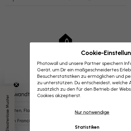
Cookie-Einstellu
Photowall und unsere Partner speichern I
Gerät, um Dir ein maßgeschneidertes Erlebn
Besucherstatistiken zu ermöglichen und per
zu unterstützen. Du entscheidest, welche 
zusätzlich zu den für den Betrieb der Webs
Verwandte Kategorien
Cookies akzeptierst.
3 kostenlose Muster
Karten, Flaggen, Orte
Wahrzeichen
Orte
USA
Nur notwendige
San Francisco
Kunst & Design
Illustrationen
Statistiken