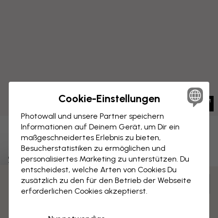
Cookie-Einstellungen
Photowall und unsere Partner speichern
Informationen auf Deinem Gerät, um Dir ein
LEINWANDBILD
maßgeschneidertes Erlebnis zu bieten,
Speichern
Besucherstatistiken zu ermöglichen und
Segeln mit Delfinen
personalisiertes Marketing zu unterstützen. Du
entscheidest, welche Arten von Cookies Du
zusätzlich zu den für den Betrieb der Webseite
Anpassen und bestellen
3 kostenlose Muster
erforderlichen Cookies akzeptierst.
Vormontiert und bereit zum Aufhängen
Matte Oberfläche