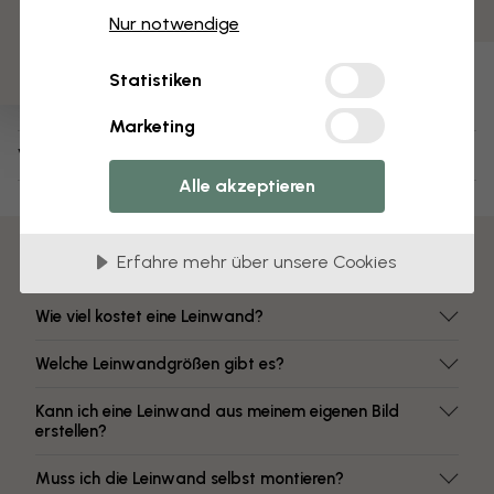
3 kostenlose Muster
Farben mit hoher Lichtbeständigkeit
Nur notwendige
Artikel Nummer:
Statistiken
e25237
Marketing
Versand und Retouren
Alle akzeptieren
Häufig gestellte Fragen
Erfahre mehr über unsere Cookies
Wie viel kostet eine Leinwand?
Welche Leinwandgrößen gibt es?
Kann ich eine Leinwand aus meinem eigenen Bild
erstellen?
Muss ich die Leinwand selbst montieren?