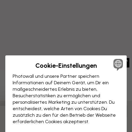
Cookie-Einstellungen
Photowall und unsere Partner speichern
LEINWANDBILD
Informationen auf Deinem Gerät, um Dir ein
Speichern
maßgeschneidertes Erlebnis zu bieten,
Rattenbande
Besucherstatistiken zu ermöglichen und
personalisiertes Marketing zu unterstützen. Du
entscheidest, welche Arten von Cookies Du
Anpassen und bestellen
zusätzlich zu den für den Betrieb der Webseite
Vormontiert und bereit zum Aufhängen
erforderlichen Cookies akzeptierst.
Matte Oberfläche