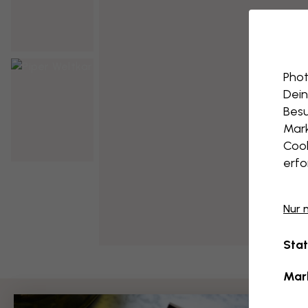
Phot
Dein
Besu
Mark
Cook
erfo
Nur 
Stat
Mar