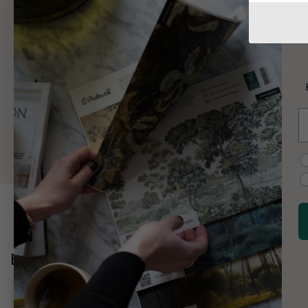
W
W
K
E
M
C
Entdecken Sie mehr
Karten, Flaggen, Orte
Weltkarten
rosa
Karten