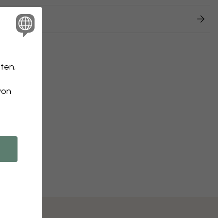
 Retouren
ten,
von