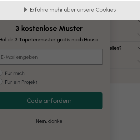
Häufig gestellte Fragen
Erfahre mehr über unsere Cookies
ie viel kostet eine Leinwand?
3 kostenlose Muster
elche Leinwandgrößen gibt es?
Hol dir 3 Tapetenmuster gratis nach Hause.
ann ich eine Leinwand aus meinem eigenen Bild erstellen?
mail
uss ich die Leinwand selbst montieren?
ustomer type
Für mich
Für ein Projekt
Code anfordern
Nein, danke