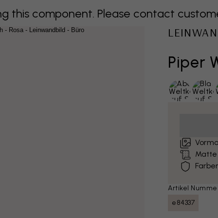
 this component. Please contact customer 
LEINWAN
Piper 
Vormo
Matte
Farben
Artikel Numme
e84337