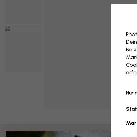
Phot
Dein
Besu
Mark
Cook
erfo
Nur 
Stat
Mar