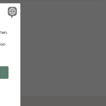
ten,
von