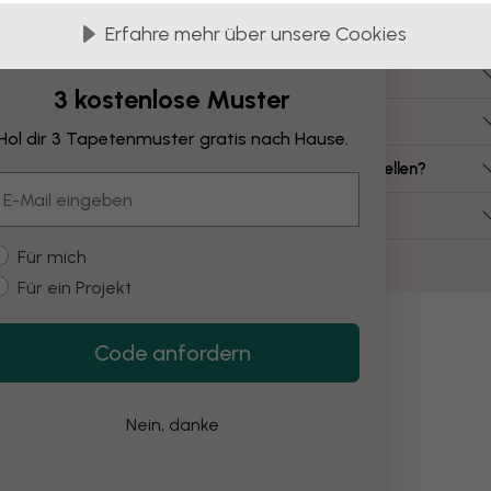
Häufig gestellte Fragen
Erfahre mehr über unsere Cookies
ie viel kostet eine Leinwand?
3 kostenlose Muster
elche Leinwandgrößen gibt es?
Hol dir 3 Tapetenmuster gratis nach Hause.
ann ich eine Leinwand aus meinem eigenen Bild erstellen?
mail
uss ich die Leinwand selbst montieren?
ustomer type
Für mich
Für ein Projekt
Code anfordern
Nein, danke