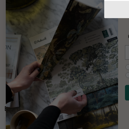
W
W
K
E
M
C
Entdecken Sie mehr
Natur
Blumen
Seerosen
Lilien