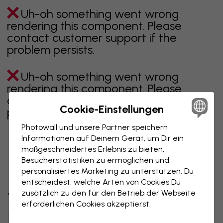
Uh-oh something went wrong
rendering this component. Please
contact customer support if the
problem persists.
Uh-oh something went wrong
rendering this component. Please
contact customer support if the
Cookie-Einstellungen
problem persists.
Photowall und unsere Partner speichern
Informationen auf Deinem Gerät, um Dir ein
maßgeschneidertes Erlebnis zu bieten,
Zeigt Seite 1 von 5 Seiten
Besucherstatistiken zu ermöglichen und
personalisiertes Marketing zu unterstützen. Du
entscheidest, welche Arten von Cookies Du
zusätzlich zu den für den Betrieb der Webseite
Weitere Kategorien entdecken
erforderlichen Cookies akzeptierst.
beige
schwarz
schwarz weiß
blau
braune