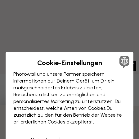
Cookie-Einstellungen
Photowall und unsere Partner speichern
Informationen auf Deinem Gerät, um Dir ein
LEINWANDBILD
maßgeschneidertes Erlebnis zu bieten,
Speichern
Besucherstatistiken zu ermöglichen und
Kolony
personalisiertes Marketing zu unterstützen. Du
entscheidest, welche Arten von Cookies Du
zusätzlich zu den für den Betrieb der Webseite
Anpassen und bestellen
3 kostenlose Muster
erforderlichen Cookies akzeptierst.
Vormontiert und bereit zum Aufhängen
Matte Oberfläche