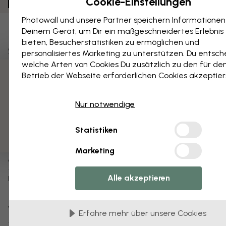
Cookie-Einstellungen
Photowall und unsere Partner speichern Informationen
Deinem Gerät, um Dir ein maßgeschneidertes Erlebnis
Als Favorit speichern
bieten, Besucherstatistiken zu ermöglichen und
Schwere Fahrzeuge - Bw
personalisiertes Marketing zu unterstützen. Du entsch
welche Arten von Cookies Du zusätzlich zu den für de
Betrieb der Webseite erforderlichen Cookies akzeptier
Über das Produkt:
3 kostenlose Muster
Sne design
Designer:
Nur notwendige
1-3 Werktagen
Versandbereit innerhalb von:
Statistiken
Poster (auch erhältlich als
tapete
,
leinwandbild
)
Produktart:
Marketing
e325958
Artikelnummer:
Alle akzeptieren
info:
Weitere Informationen über unsere
Poster
Varianten dieses Motivs:
Erfahre mehr über unsere Cookies