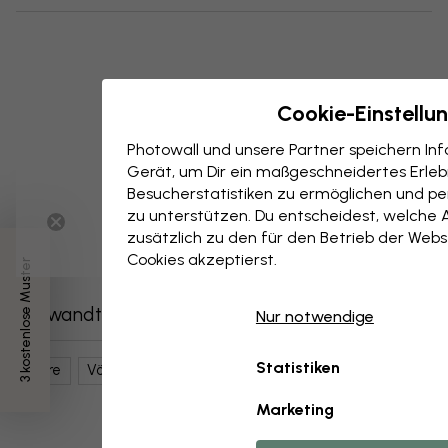
Cookie-Einstellu
Photowall und unsere Partner speichern I
Gerät, um Dir ein maßgeschneidertes Erlebn
Besucherstatistiken zu ermöglichen und per
zu unterstützen. Du entscheidest, welche 
zusätzlich zu den für den Betrieb der Webs
Cookies akzeptierst.
3 kostenlose Muster
Verwandte Kategorien
Nur notwendige
Statistiken
Tiere
Vögel
Flamingos
Rosa
Marketing